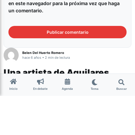
en este navegador para la próxima vez que haga
un comentario.
Belen Del Huerto Romero
hace 6 años • 2 min de lectura
Una artista de Aguilares
vende sus obras para ayudar
Inicio
En debate
Agenda
Tema
Buscar
a comedores
La artista plástica Ana Singh tuvo una iniciativa
solicdaria que vicula su trabajo y ayudar a los niños que
menos tienen. “Es momento de dar una mano, en ser
solidarios, desde donde podemos” contó la muralista a
este medio.