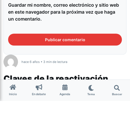
Guardar mi nombre, correo electrónico y sitio web
en este navegador para la próxima vez que haga
un comentario.
hace 6 años • 3 min de lectura
Claves de la reactivación
turística a partir del 1 de
Inicio
En debate
Agenda
Tema
Buscar
diciembre
Cultura
¿Qué hay que tener en cuenta para
viajar entre Tucumán, Salta y Jujuy?