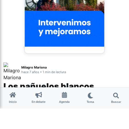
Milagro Mariona
hace 7 años • 1 min de lectura
Los pañuelos blancos
vuelven a la Casa Rosada
Inicio
En debate
Agenda
Tema
Buscar
Durante la mañana del lunes, el presidente Alberto
Fernández recibirá a integrantes de la Mesa Nacional de
Organismos de Derechos Humanos.