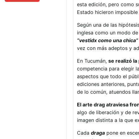
esta edición, pero como s
Estado hicieron imposible
Según una de las hipótesi
inglesa como un modo de r
“vestidx como una chica”
vez con más adeptos y ad
En Tucumán,
se realizó l
competencia para elegir l
aspectos que todo el púb
ediciones anteriores, punt
de lo común, atuendos lla
El arte drag atraviesa fro
algo de liberación y de re
imagen distinta a la que 
Cada
draga
pone en escen