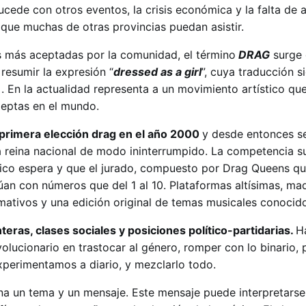
ucede con otros eventos, la crisis económica y la falta de 
 que muchas de otras provincias puedan asistir.
s más aceptadas por la comunidad, el término
DRAG
surge 
esumir la expresión “
dressed as a girl
”, cuya traducción si
. En la actualidad representa a un movimiento artístico qu
eptas en el mundo.
a primera elección drag en el año 2000
y desde entonces se
a reina nacional de modo ininterrumpido. La competencia s
lico espera y que el jurado, compuesto por Drag Queens q
úan con números que del 1 al 10. Plataformas altísimas, maq
mativos y una edición original de temas musicales conocid
nteras, clases sociales y posiciones político-partidarias.
H
volucionario en trastocar al género, romper con lo binario,
experimentamos a diario, y mezclarlo todo.
a un tema y un mensaje. Este mensaje puede interpretarse