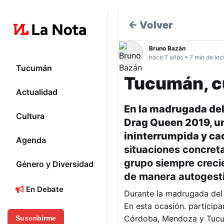
← Volver
Bruno Bazán
hace 7 años • 7 min de lec
Tucumán
Tucumán, c
Actualidad
En la madrugada del 
Cultura
Drag Queen 2019, u
ininterrumpida y ca
Agenda
situaciones concreta
grupo siempre creci
Género y Diversidad
de manera autogest
En Debate
Durante la madrugada del 
En esta ocasión. participa
Córdoba, Mendoza y Tucumá
Suscribirme