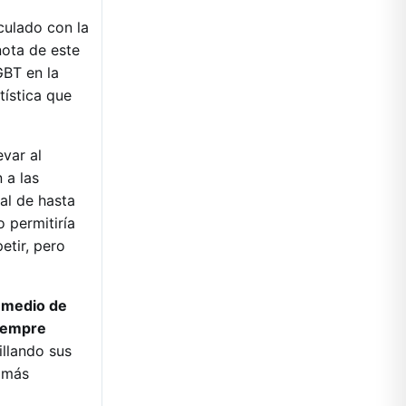
nculado con la
ota de este
GBT en la
tística que
var al
 a las
al de hasta
 permitiría
tir, pero
l medio de
siempre
llando sus
 más