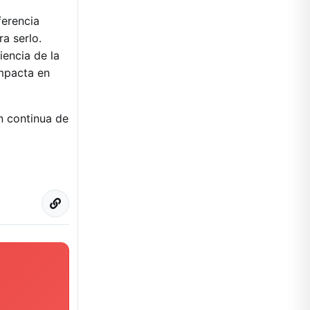
ferencia
a serlo.
iencia de la
impacta en
n continua de