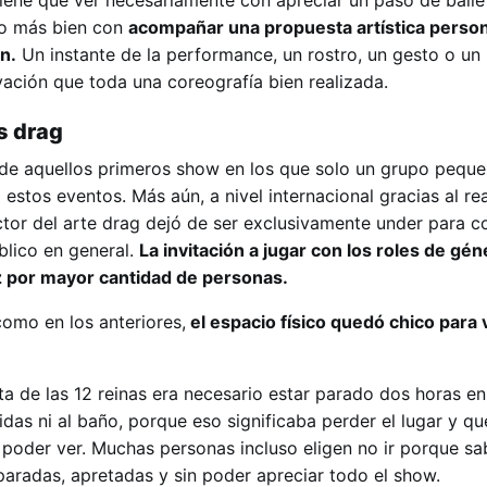
iene que ver necesariamente con apreciar un paso de baile 
no más bien con
acompañar una propuesta artística person
n.
Un instante de la performance, un rostro, un gesto o un
vación que toda una coreografía bien realizada.
es drag
e aquellos primeros show en los que solo un grupo peque
estos eventos. Más aún, a nivel internacional gracias al re
ector del arte drag dejó de ser exclusivamente under para c
blico en general.
La invitación a jugar con los roles de gé
 por mayor cantidad de personas.
como en los anteriores,
el espacio físico quedó chico para 
ta de las 12 reinas era necesario estar parado dos horas e
bidas ni al baño, porque eso significaba perder el lugar y qu
o poder ver. Muchas personas incluso eligen no ir porque s
aradas, apretadas y sin poder apreciar todo el show.