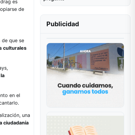
 drag es
ropiarse de
Publicidad
n de que se
s culturales
ays,
 la
nto en el
cantarlo.
lización, una
la ciudadanía