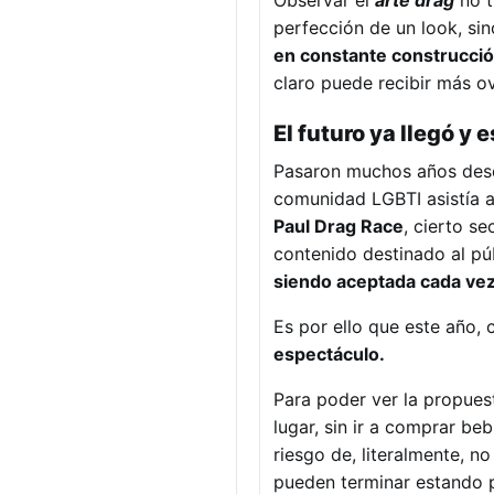
Observar el
arte drag
no t
perfección de un look, si
en constante construcció
claro puede recibir más o
El futuro ya llegó y 
Pasaron muchos años desd
comunidad LGBTI asistía a 
Paul Drag Race
, cierto s
contenido destinado al pú
siendo aceptada cada vez
Es por ello que este año, 
espectáculo.
Para poder ver la propues
lugar, sin ir a comprar be
riesgo de, literalmente, n
pueden terminar estando p