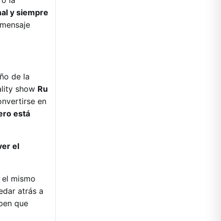
o la
al y siempre
 mensaje
ño de la
ality show
Ru
onvertirse en
nero está
ver el
n el mismo
edar atrás a
aben que