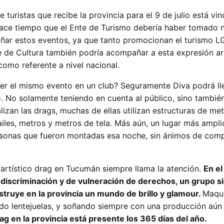
turistas que recibe la provincia para el 9 de julio está vi
ace tiempo que el Ente de Turismo debería haber tomado n
ar estos eventos, ya que tanto promocionan el turismo L
te de Cultura también podría acompañar a esta expresión ar
como referente a nivel nacional.
r el mismo evento en un club? Seguramente Diva podrá lle
o. No solamente teniendo en cuenta al público, sino también
izan las drags, muchas de ellas utilizan estructuras de met
iles, metros y metros de tela. Más aún, un lugar más amplio
sonas que fueron montadas esa noche, sin ánimos de compe
 artístico drag en Tucumán siempre llama la atención.
En e
 discriminación y de vulneración de derechos, un grupo 
truye en la provincia un mundo de brillo y glamour.
Maqui
do lentejuelas, y soñando siempre con una producción aún
g en la provincia está presente los 365 días del año.