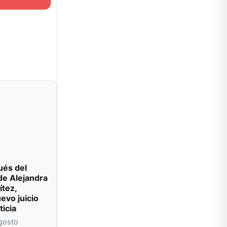
ués del
de Alejandra
ítez,
evo juicio
ticia
agosto