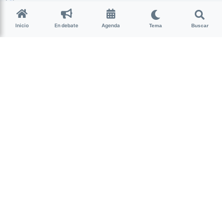
La Nota Tucumán
hace 5 años • 5 min de lectura
Inicio
En debate
Agenda
Tema
Buscar
PASO 2021: la Cámara
Nacional Electoral y medios
de comunicación firmaron
compromiso ético
Actualidad