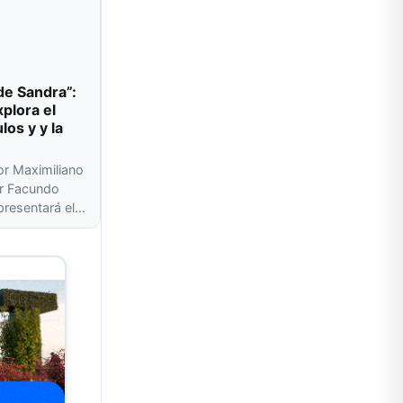
de Sandra”:
plora el
los y y la
or Maximiliano
or Facundo
presentará el…