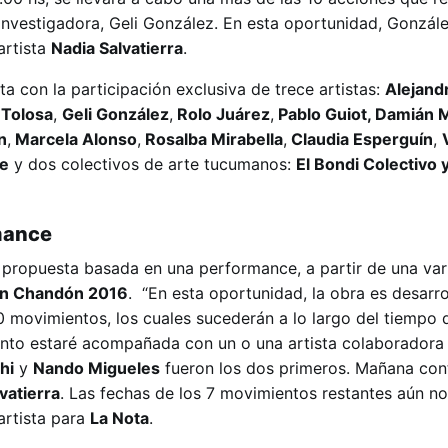
e investigadora, Geli González. En esta oportunidad, Gonzál
artista
Nadia Salvatierra
.
a con la participación exclusiva de trece artistas:
Alejand
Tolosa
,
Geli González
,
Rolo Juárez
,
Pablo Guiot, Damián M
n
,
Marcela Alonso
,
Rosalba Mirabella
,
Claudia Esperguín
,
te
y dos colectivos de arte tucumanos:
El Bondi Colectivo 
mance
a propuesta basada en una performance, a partir de una var
ón Chandón 2016
. “En esta oportunidad, la obra es desarr
0 movimientos, los cuales sucederán a lo largo del tiempo 
nto estaré acompañada con un o una artista colaboradora
hi
y
Nando Migueles
fueron los dos primeros. Mañana cont
vatierra
. Las fechas de los 7 movimientos restantes aún no
artista para
La Nota
.