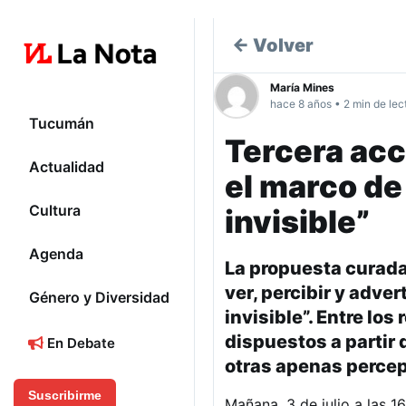
← Volver
María Mines
hace 8 años • 2 min de lec
Tucumán
Tercera acci
Actualidad
el marco de 
Cultura
invisible”
Agenda
La propuesta curada
ver, percibir y adver
Género y Diversidad
invisible”. Entre lo
dispuestos a partir
En Debate
otras apenas percep
Suscribirme
Mañana, 3 de julio a las 1