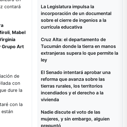
La Legislatura impulsa la
ez contará
incorporación de un documental
sobre el cierre de ingenios a la
ra
currícula educativa
iroli
,
Mabel
Cruz Alta: el departamento de
Virginia
Tucumán donde la tierra en manos
y Grupo Art
extranjeras supera lo que permite la
ley
El Senado intentará aprobar una
iación de
reforma que avanza sobre las
ollada con
tierras rurales, los territorios
que dure la
incendiados y el derecho a la
vivienda
aré con la
 están
Nadie discute el voto de las
mujeres, y sin embargo, alguien
preguntó