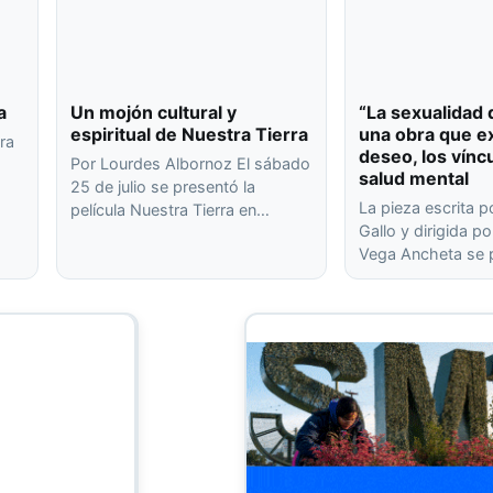
a
Un mojón cultural y
“La sexualidad 
espiritual de Nuestra Tierra
una obra que ex
ra
deseo, los víncu
Por Lourdes Albornoz El sábado
salud mental
25 de julio se presentó la
o
La pieza escrita p
película Nuestra Tierra en…
…
Gallo y dirigida p
Vega Ancheta se 