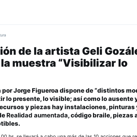
tura
ón de la artista Geli Gozál
la muestra “Visibilizar lo
 por Jorge Figueroa dispone de “distintos mo
tir lo presente, lo visible; así como lo ausente y
s recursos y piezas hay instalaciones, pinturas
 de
Realidad aumentada
, código braile, piezas
tibles.
6.00 hs, se llevará a cabo una más de las 10 acciones que re