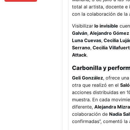
total al artista, docente 
con la colaboración de la 
Visibilizar
lo invisible
cuent
Galván
,
Alejandro Gómez 
Luna Cuevas
,
Cecilia Lujá
Serrano
,
Cecilia Villafuer
Attack
.
Carbonilla y perfor
Geli González
, ofrece un
otra que realizó en el
Sal
acciones distribuidas en 1
muestra. En cada movimie
diferente,
Alejandra Mizra
colaboración de
Nadia Sal
confirmadas”, comentó la 