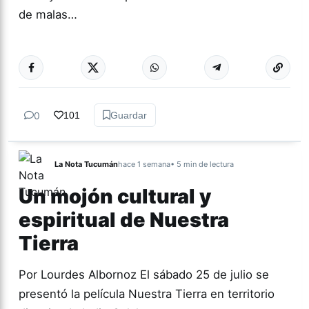
de malas…
Más acc
TUCUMÁN
0
101
Guardar
La Nota Tucumán
hace 1 semana
• 5 min de lectura
Un mojón cultural y
espiritual de Nuestra
Tierra
Por Lourdes Albornoz El sábado 25 de julio se
presentó la película Nuestra Tierra en territorio