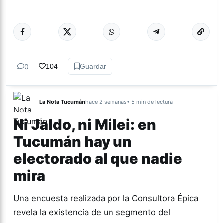
Más acc
ACTUALIDAD
0
104
Guardar
La Nota Tucumán
hace 2 semanas
• 5 min de lectura
Ni Jaldo, ni Milei: en
Tucumán hay un
electorado al que nadie
mira
Una encuesta realizada por la Consultora Épica
revela la existencia de un segmento del