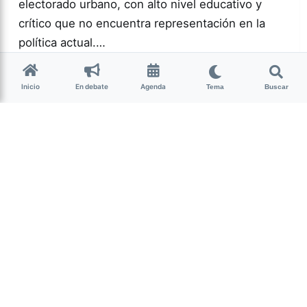
electorado urbano, con alto nivel educativo y
crítico que no encuentra representación en la
política actual.…
Más acc
POLÍTICA
Inicio
En debate
Agenda
Tema
Buscar
0
166
Guardar
Milagro Mariona
hace 2 semanas
• 13 min de lectura
Ese que fui: memoria,
cuerpo y resistencia
intersex
Candelaria Schamun es periodista, escritora y