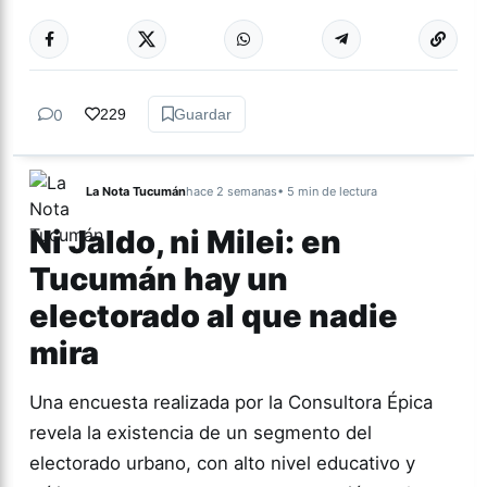
Más acc
CULTURA
0
229
Guardar
La Nota Tucumán
hace 2 semanas
• 5 min de lectura
Ni Jaldo, ni Milei: en
Tucumán hay un
electorado al que nadie
mira
Una encuesta realizada por la Consultora Épica
revela la existencia de un segmento del
electorado urbano, con alto nivel educativo y