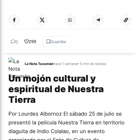
Más acc
GÉNERO Y
DIVERSIDAD
0
299
Guardar
La Nota Tucumán
hace 1 semana
• 5 min de lectura
Un mojón cultural y
espiritual de Nuestra
Tierra
Por Lourdes Albornoz El sábado 25 de julio se
presentó la película Nuestra Tierra en territorio
diaguita de Indio Colalao, en un evento