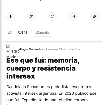
Más acc
DEPORTES
0
143
Guardar
Milagro Mariona
hace 1 semana
• 13 min de lectura
Ese que fui: memoria,
cuerpo y resistencia
intersex
Candelaria Schamun es periodista, escritora y
activista intersex argentina. En 2023 publicó Ese
que fui. Expediente de una rebelión corporal