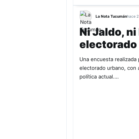
La Nota Tucumán
hace 2
Ni Jaldo, n
electorado 
Una encuesta realizada 
electorado urbano, con a
política actual.…