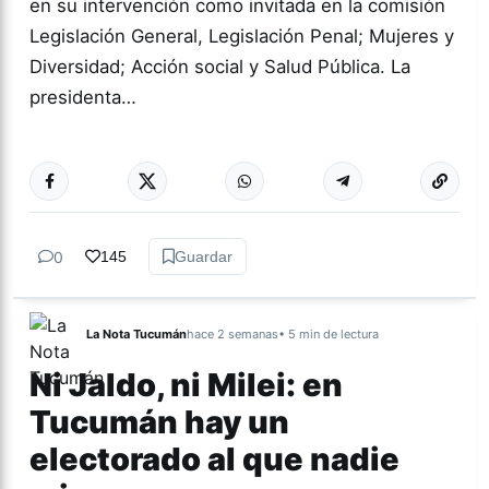
en su intervención como invitada en la comisión
Legislación General, Legislación Penal; Mujeres y
Diversidad; Acción social y Salud Pública. La
presidenta…
Más acc
ABORTO
2020
0
145
Guardar
La Nota Tucumán
hace 2 semanas
• 5 min de lectura
Ni Jaldo, ni Milei: en
Tucumán hay un
electorado al que nadie