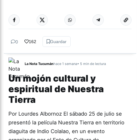
Más acc
LITERATURA
0
162
Guardar
La Nota Tucumán
hace 1 semana
• 5 min de lectura
Un mojón cultural y
espiritual de Nuestra
Tierra
Por Lourdes Albornoz El sábado 25 de julio se
presentó la película Nuestra Tierra en territorio
diaguita de Indio Colalao, en un evento