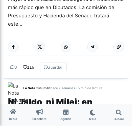
más rápido que en Diputados. La comisión de
Presupuesto y Hacienda del Senado tratará
este…
Más acc
ACTUALIDAD
0
116
Guardar
La Nota Tucumán
hace 2 semanas
• 5 min de lectura
Ni Jaldo, ni Milei: en
Tucumán hay un
electorado al que nadie
Inicio
En debate
Agenda
Tema
Buscar
mira