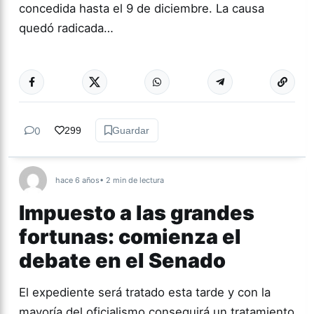
concedida hasta el 9 de diciembre. La causa
quedó radicada…
Más acc
ACTUALIDAD
0
299
Guardar
hace 6 años
• 2 min de lectura
Impuesto a las grandes
fortunas: comienza el
debate en el Senado
El expediente será tratado esta tarde y con la
mayoría del oficialismo conseguirá un tratamiento