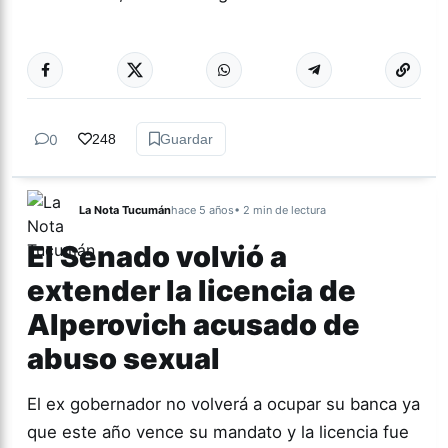
Más acc
NACIONALES
0
248
Guardar
La Nota Tucumán
hace 5 años
• 2 min de lectura
El Senado volvió a
extender la licencia de
Alperovich acusado de
abuso sexual
El ex gobernador no volverá a ocupar su banca ya
que este año vence su mandato y la licencia fue