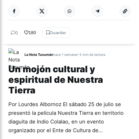
Más acc
ACTUALIDAD
0
180
Guardar
La Nota Tucumán
hace 1 semana
• 5 min de lectura
Un mojón cultural y
espiritual de Nuestra
Tierra
Por Lourdes Albornoz El sábado 25 de julio se
presentó la película Nuestra Tierra en territorio
diaguita de Indio Colalao, en un evento
organizado por el Ente de Cultura de…