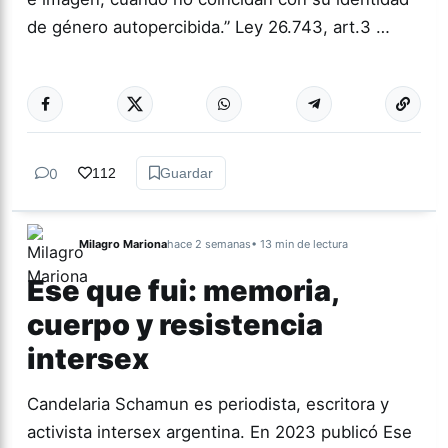
de género autopercibida.” Ley 26.743, art.3 …
Más acc
ACTUALIDAD
0
112
Guardar
Milagro Mariona
hace 2 semanas
• 13 min de lectura
Ese que fui: memoria,
cuerpo y resistencia
intersex
Candelaria Schamun es periodista, escritora y
activista intersex argentina. En 2023 publicó Ese