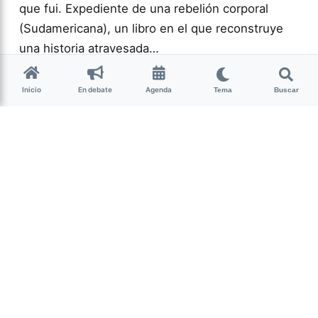
que fui. Expediente de una rebelión corporal
(Sudamericana), un libro en el que reconstruye
una historia atravesada…
Inicio
En debate
Agenda
Tema
Buscar
Más acc
GÉNERO Y
DIVERSIDAD
0
143
Guardar
La Nota Tucumán
hace 2 semanas
• 5 min de lectura
Un mojón cultural y
espiritual de Nuestra
Tierra
Por Lourdes Albornoz El sábado 25 de julio se