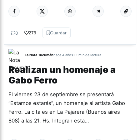
Más acc
MÚSICA
0
279
Guardar
La Nota Tucumán
hace 4 años
• 1 min de lectura
Realizan un homenaje a
Gabo Ferro
El viernes 23 de septiembre se presentará
“Estamos estarás”, un homenaje al artista Gabo
Ferro. La cita es en La Pajarera (Buenos aires
808) a las 21. Hs. Integran esta…