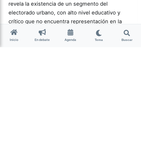
revela la existencia de un segmento del
electorado urbano, con alto nivel educativo y
crítico que no encuentra representación en la
política actual.…
Inicio
En debate
Agenda
Tema
Buscar
Más acc
POLÍTICA
0
166
Guardar
Milagro Mariona
hace 2 semanas
• 13 min de lectura
Ese que fui: memoria,
cuerpo y resistencia
intersex