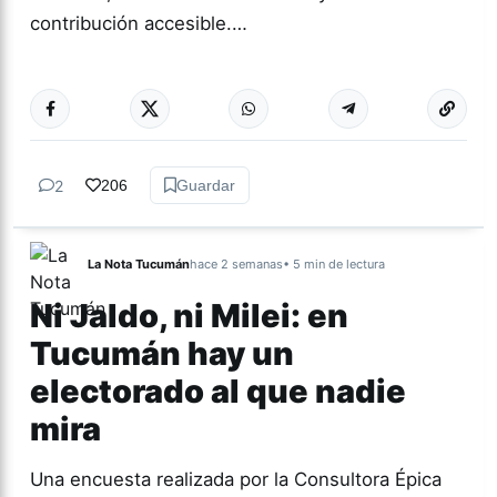
contribución accesible.…
Más acc
TUCUMÁN
2
206
Guardar
La Nota Tucumán
hace 2 semanas
• 5 min de lectura
Ni Jaldo, ni Milei: en
Tucumán hay un
electorado al que nadie
mira
Una encuesta realizada por la Consultora Épica