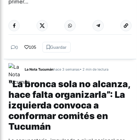
primer…
Más acc
CULTURA
0
105
Guardar
La Nota Tucumán
hace 3 semanas
• 2 min de lectura
“La bronca sola no alcanza,
hace falta organizarla”: La
izquierda convoca a
conformar comités en
Tucumán