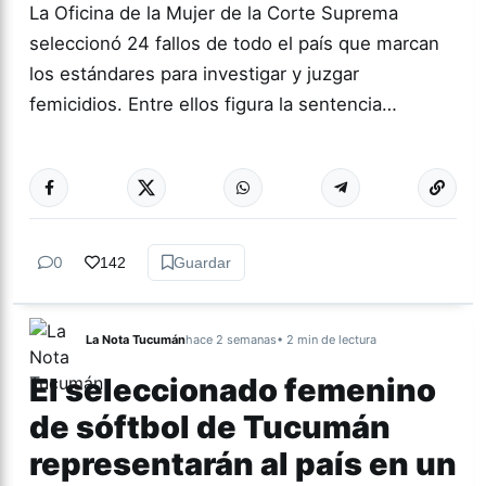
La Oficina de la Mujer de la Corte Suprema
seleccionó 24 fallos de todo el país que marcan
los estándares para investigar y juzgar
femicidios. Entre ellos figura la sentencia…
Más acc
GÉNERO Y
DIVERSIDAD
0
142
Guardar
La Nota Tucumán
hace 2 semanas
• 2 min de lectura
El seleccionado femenino
de sóftbol de Tucumán
representarán al país en un