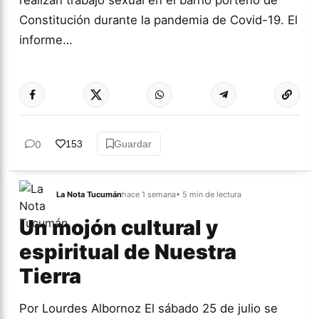
realizan trabajo sexual en el barrio porteño de
Constitución durante la pandemia de Covid-19. El
informe…
Más acc
GÉNERO Y
DIVERSIDAD
0
153
Guardar
La Nota Tucumán
hace 1 semana
• 5 min de lectura
Un mojón cultural y
espiritual de Nuestra
Tierra
Por Lourdes Albornoz El sábado 25 de julio se