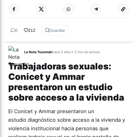
Más acc
GÉNERO Y
DIVERSIDAD
0
212
Guardar
La Nota Tucumán
hace 5 años
• 3 min de lectura
Trabajadoras sexuales:
Conicet y Ammar
presentaron un estudio
sobre acceso a la vivienda
El Conicet y Ammar presentaron un
estudio diagnóstico sobre acceso a la vivienda y
violencia institucional hacia personas que