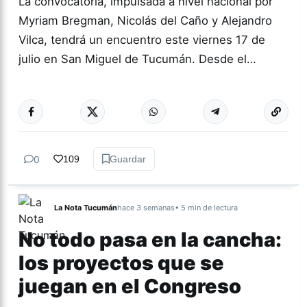
La convocatoria, impulsada a nivel nacional por
Myriam Bregman, Nicolás del Caño y Alejandro
Vilca, tendrá un encuentro este viernes 17 de
julio en San Miguel de Tucumán. Desde el…
Más acc
TUCUMÁN
0
109
Guardar
La Nota Tucumán
hace 3 semanas
• 5 min de lectura
No todo pasa en la cancha:
los proyectos que se
juegan en el Congreso