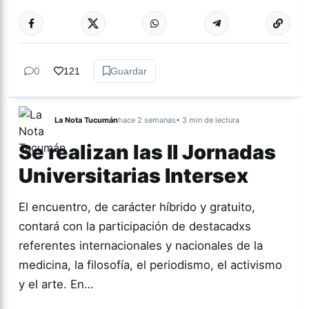
Más acc
ACTUALIDAD
0
121
Guardar
La Nota Tucumán
hace 2 semanas
• 3 min de lectura
Se realizan las II Jornadas
Universitarias Intersex
El encuentro, de carácter híbrido y gratuito,
contará con la participación de destacadxs
referentes internacionales y nacionales de la
medicina, la filosofía, el periodismo, el activismo
y el arte. En…