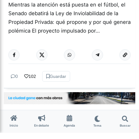
Mientras la atención está puesta en el fútbol, el
Senado debatirá la Ley de Inviolabilidad de la
Propiedad Privada: qué propone y por qué genera
polémica El proyecto impulsado por…
Más acc
ACTUALIDAD
0
102
Guardar
Inicio
En debate
Agenda
Tema
Buscar