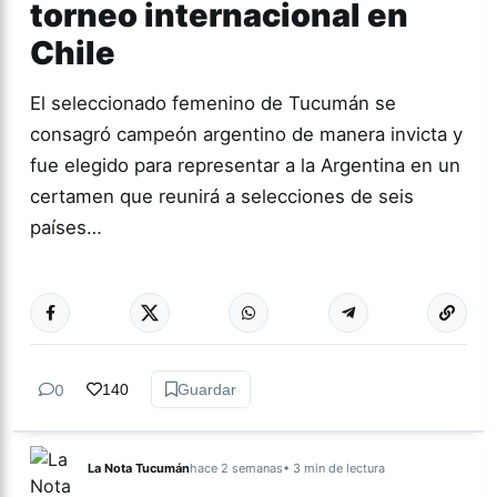
torneo internacional en
Chile
El seleccionado femenino de Tucumán se
consagró campeón argentino de manera invicta y
fue elegido para representar a la Argentina en un
certamen que reunirá a selecciones de seis
países…
Más acc
DEPORTES
0
140
Guardar
La Nota Tucumán
hace 2 semanas
• 3 min de lectura