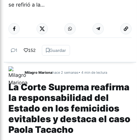
se refirió a la…
Más acc
ACTUALIDAD
1
152
Guardar
Milagro Mariona
hace 2 semanas
• 4 min de lectura
La Corte Suprema reafirma
la responsabilidad del
Estado en los femicidios
evitables y destaca el caso
Paola Tacacho