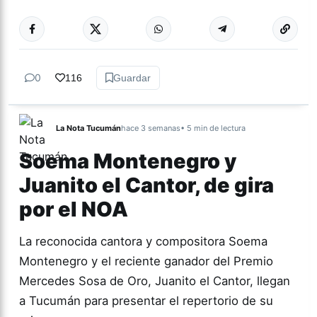
Más acc
GÉNERO Y
DIVERSIDAD
0
116
Guardar
La Nota Tucumán
hace 3 semanas
• 5 min de lectura
Soema Montenegro y
Juanito el Cantor, de gira
por el NOA
La reconocida cantora y compositora Soema
Montenegro y el reciente ganador del Premio
Mercedes Sosa de Oro, Juanito el Cantor, llegan
a Tucumán para presentar el repertorio de su