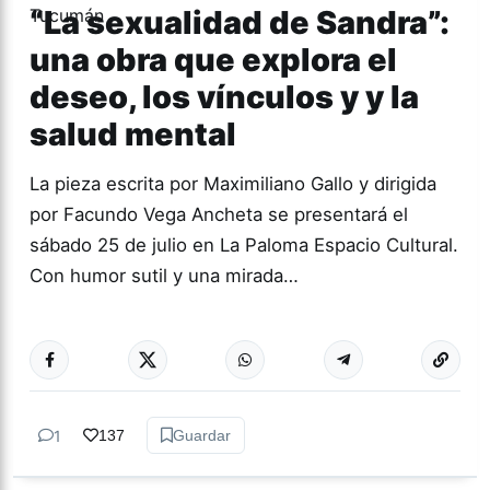
“La sexualidad de Sandra”:
una obra que explora el
deseo, los vínculos y y la
salud mental
La pieza escrita por Maximiliano Gallo y dirigida
por Facundo Vega Ancheta se presentará el
sábado 25 de julio en La Paloma Espacio Cultural.
Con humor sutil y una mirada…
Más acc
TEATRO
1
137
Guardar