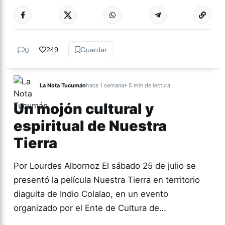
Más acc
CULTURA
0
249
Guardar
La Nota Tucumán
hace 1 semana
• 5 min de lectura
Un mojón cultural y
espiritual de Nuestra
Tierra
Por Lourdes Albornoz El sábado 25 de julio se
presentó la película Nuestra Tierra en territorio
diaguita de Indio Colalao, en un evento
organizado por el Ente de Cultura de…