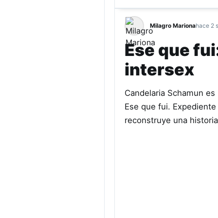
Milagro Mariona
hace 2 
Ese que fui
intersex
Candelaria Schamun es pe
Ese que fui. Expediente 
reconstruye una histori