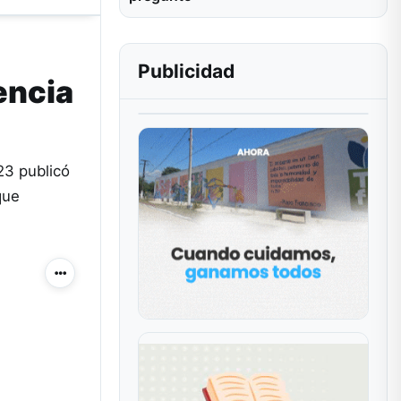
Publicidad
encia
23 publicó
que
Más acciones