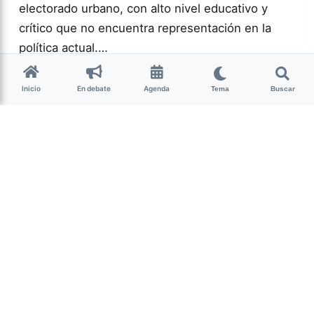
electorado urbano, con alto nivel educativo y
crítico que no encuentra representación en la
política actual.…
Inicio
En debate
Agenda
Tema
Buscar
Más acc
POLÍTICA
0
166
Guardar
Milagro Mariona
hace 2 semanas
• 13 min de lectura
Ese que fui: memoria,
cuerpo y resistencia
intersex
Candelaria Schamun es periodista, escritora y