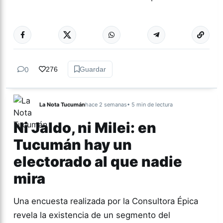
Más acc
ACTUALIDAD
0
276
Guardar
La Nota Tucumán
hace 2 semanas
• 5 min de lectura
Ni Jaldo, ni Milei: en
Tucumán hay un
electorado al que nadie
mira
Una encuesta realizada por la Consultora Épica
revela la existencia de un segmento del