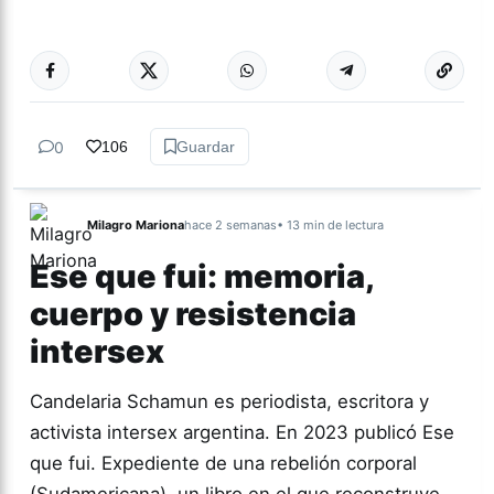
Más acc
SERIES
0
106
Guardar
Milagro Mariona
hace 2 semanas
• 13 min de lectura
Ese que fui: memoria,
cuerpo y resistencia
intersex
Candelaria Schamun es periodista, escritora y
activista intersex argentina. En 2023 publicó Ese
que fui. Expediente de una rebelión corporal