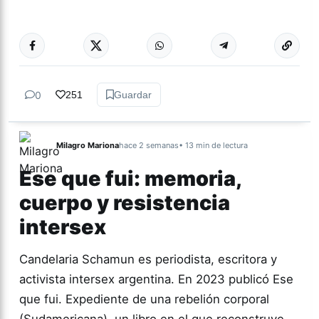
Más acc
GÉNERO Y
DIVERSIDAD
0
251
Guardar
Milagro Mariona
hace 2 semanas
• 13 min de lectura
Ese que fui: memoria,
cuerpo y resistencia
intersex
Candelaria Schamun es periodista, escritora y
activista intersex argentina. En 2023 publicó Ese
que fui. Expediente de una rebelión corporal