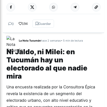
Más acc
GÉNERO Y
DIVERSIDAD
0
194
Guardar
La Nota Tucumán
hace 2 semanas
• 5 min de lectura
Ni Jaldo, ni Milei: en
Tucumán hay un
electorado al que nadie
mira
Una encuesta realizada por la Consultora Épica
revela la existencia de un segmento del
electorado urbano, con alto nivel educativo y