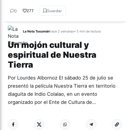
0
277
Guardar
La Nota Tucumán
hace 2 semanas
• 5 min de lectura
Un mojón cultural y
espiritual de Nuestra
Tierra
Por Lourdes Albornoz El sábado 25 de julio se
presentó la película Nuestra Tierra en territorio
diaguita de Indio Colalao, en un evento
organizado por el Ente de Cultura de…
Más acc
CULTURA