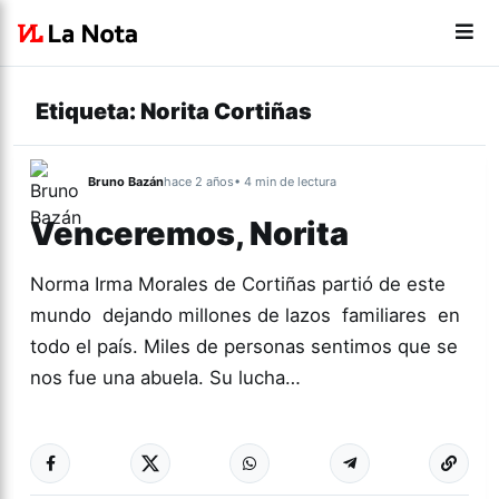
Etiqueta:
Norita Cortiñas
Bruno Bazán
hace 2 años
• 4 min de lectura
Venceremos, Norita
Norma Irma Morales de Cortiñas partió de este
mundo dejando millones de lazos familiares en
todo el país. Miles de personas sentimos que se
nos fue una abuela. Su lucha…
Más acc
DERECHOS
HUMANOS