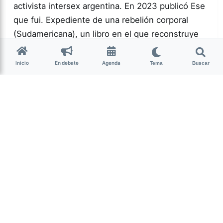
activista intersex argentina. En 2023 publicó Ese
que fui. Expediente de una rebelión corporal
(Sudamericana), un libro en el que reconstruye
una historia atravesada…
Inicio
En debate
Agenda
Tema
Buscar
Más acc
GÉNERO Y
DIVERSIDAD
0
143
Guardar
La Nota Tucumán
hace 2 semanas
• 5 min de lectura
Un mojón cultural y
espiritual de Nuestra
Tierra