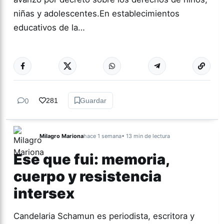
niñas y adolescentes.En establecimientos
educativos de la…
Más acc
TUCUMÁN
0
281
Guardar
Milagro Mariona
hace 1 semana
• 13 min de lectura
Ese que fui: memoria,
cuerpo y resistencia
intersex
Candelaria Schamun es periodista, escritora y