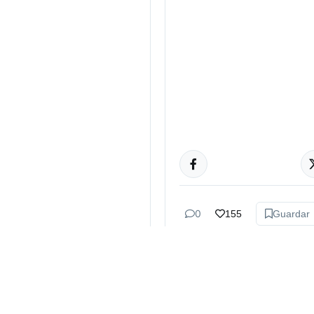
CULTURA
0
155
Guardar
Bruno Bazán
hace 2 sem
Cazzu tien