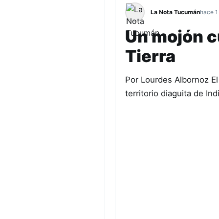
La Nota Tucumán
hace 1
Un mojón cu
Tierra
Por Lourdes Albornoz El 
territorio diaguita de I