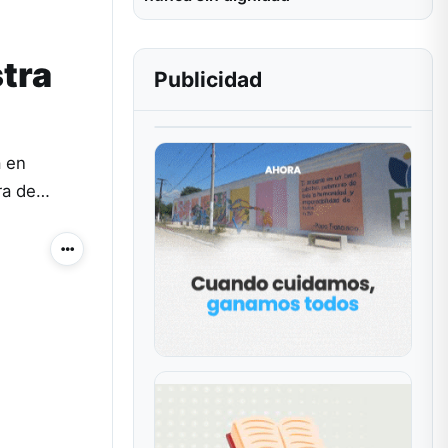
stra
Publicidad
a en
ura de…
Más acciones