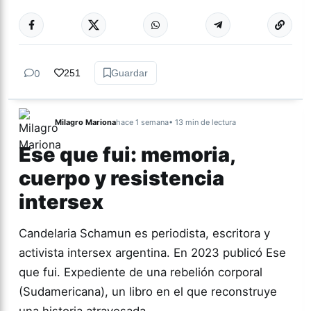
Más acc
CULTURA
0
251
Guardar
Milagro Mariona
hace 1 semana
• 13 min de lectura
Ese que fui: memoria,
cuerpo y resistencia
intersex
Candelaria Schamun es periodista, escritora y
activista intersex argentina. En 2023 publicó Ese
que fui. Expediente de una rebelión corporal
(Sudamericana), un libro en el que reconstruye