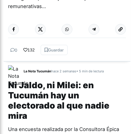
remunerativas…
Más acc
NACIONALES
0
132
Guardar
La Nota Tucumán
hace 2 semanas
• 5 min de lectura
Ni Jaldo, ni Milei: en
Tucumán hay un
electorado al que nadie
mira
Una encuesta realizada por la Consultora Épica