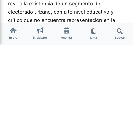
revela la existencia de un segmento del
electorado urbano, con alto nivel educativo y
crítico que no encuentra representación en la
política actual.…
Inicio
En debate
Agenda
Tema
Buscar
Más acc
POLÍTICA
0
166
Guardar
Milagro Mariona
hace 2 semanas
• 13 min de lectura
Ese que fui: memoria,
cuerpo y resistencia
intersex