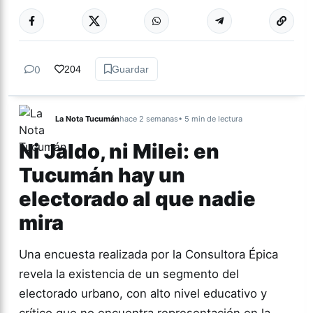
Más acc
CULTURA
0
204
Guardar
La Nota Tucumán
hace 2 semanas
• 5 min de lectura
Ni Jaldo, ni Milei: en
Tucumán hay un
electorado al que nadie
mira
Una encuesta realizada por la Consultora Épica
revela la existencia de un segmento del
electorado urbano, con alto nivel educativo y