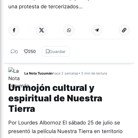
una protesta de tercerizados…
Más acc
NACIONALES
0
250
Guardar
La Nota Tucumán
hace 2 semanas
• 5 min de lectura
Un mojón cultural y
espiritual de Nuestra
Tierra
Por Lourdes Albornoz El sábado 25 de julio se
presentó la película Nuestra Tierra en territorio