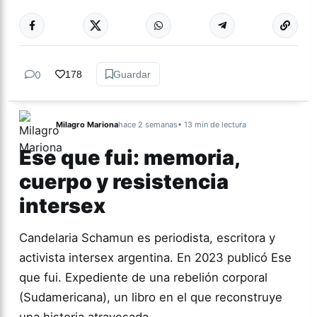
Más acc
DERECHOS
HUMANOS
0
178
Guardar
Milagro Mariona
hace 2 semanas
• 13 min de lectura
Ese que fui: memoria,
cuerpo y resistencia
intersex
Candelaria Schamun es periodista, escritora y
activista intersex argentina. En 2023 publicó Ese
que fui. Expediente de una rebelión corporal
(Sudamericana), un libro en el que reconstruye