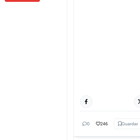
MÚSICA
0
246
Guardar