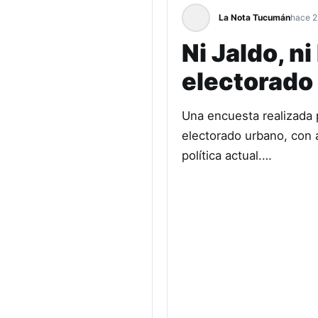
La Nota Tucumán
hace 2
Ni Jaldo, n
electorado 
Una encuesta realizada 
electorado urbano, con a
política actual.…