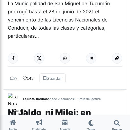
La Municipalidad de San Miguel de Tucumán
prorrogó hasta el 28 de junio de 2021 el
vencimiento de las Licencias Nacionales de
Conducir, de todas las clases y categorías,
particulares…
Más acc
TUCUMÁN
0
143
Guardar
La Nota Tucumán
hace 2 semanas
• 5 min de lectura
Ni Jaldo, ni Milei: en
Tucumán hay un
Inicio
En debate
Agenda
Tema
Buscar