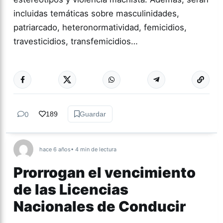
incluidas temáticas sobre masculinidades,
patriarcado, heteronormatividad, femicidios,
travesticidios, transfemicidios…
Más acc
NACIONALES
0
189
Guardar
hace 6 años
• 4 min de lectura
Prorrogan el vencimiento
de las Licencias
Nacionales de Conducir