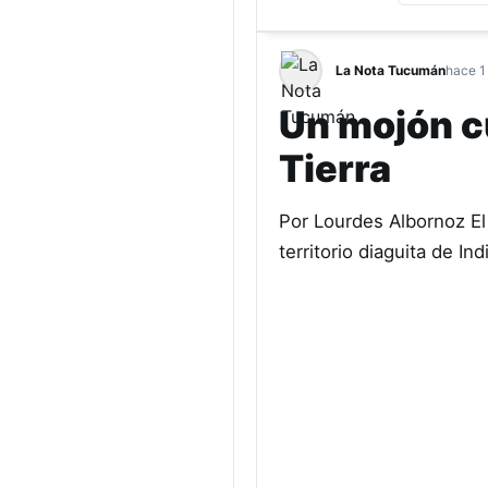
La Nota Tucumán
hace 1
Un mojón cu
Tierra
Por Lourdes Albornoz El 
territorio diaguita de I