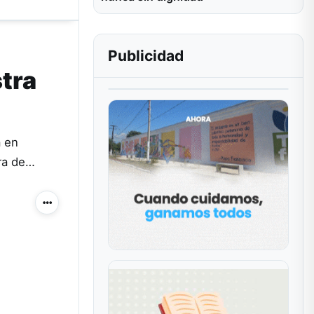
Publicidad
stra
a en
ura de…
Más acciones