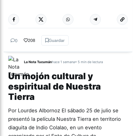
Más acc
ACTUALIDAD
0
208
Guardar
La Nota Tucumán
hace 1 semana
• 5 min de lectura
Un mojón cultural y
espiritual de Nuestra
Tierra
Por Lourdes Albornoz El sábado 25 de julio se
presentó la película Nuestra Tierra en territorio
diaguita de Indio Colalao, en un evento