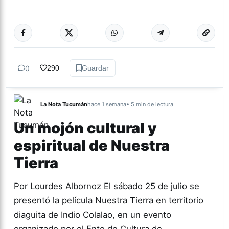
Más acc
CORONAVIRUS
0
290
Guardar
La Nota Tucumán
hace 1 semana
• 5 min de lectura
Un mojón cultural y
espiritual de Nuestra
Tierra
Por Lourdes Albornoz El sábado 25 de julio se
presentó la película Nuestra Tierra en territorio
diaguita de Indio Colalao, en un evento