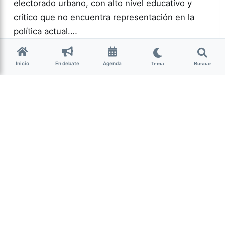
electorado urbano, con alto nivel educativo y
crítico que no encuentra representación en la
política actual.…
Más acc
POLÍTICA
Inicio
En debate
Agenda
Tema
Buscar
0
166
Guardar
Milagro Mariona
hace 2 semanas
• 13 min de lectura
Ese que fui: memoria,
cuerpo y resistencia
intersex
Candelaria Schamun es periodista, escritora y