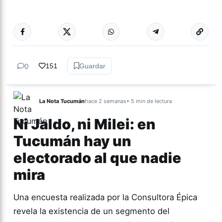
Más acc
ESPECTÁCULOS
0
151
Guardar
La Nota Tucumán
hace 2 semanas
• 5 min de lectura
Ni Jaldo, ni Milei: en
Tucumán hay un
electorado al que nadie
mira
Una encuesta realizada por la Consultora Épica
revela la existencia de un segmento del