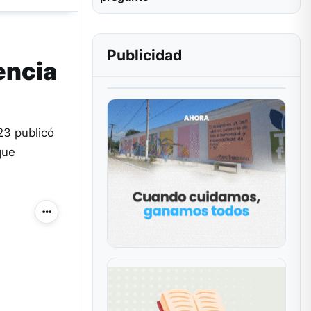
Publicidad
encia
23 publicó
que
Más acciones