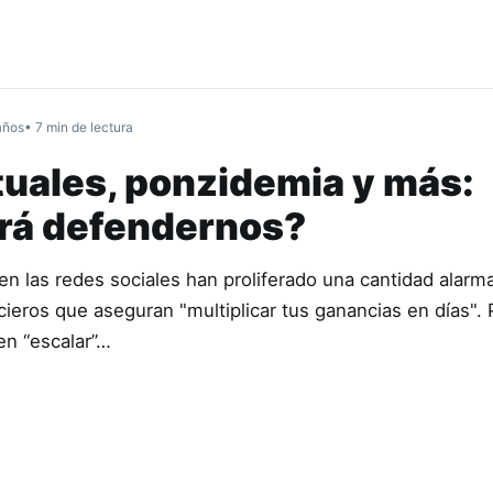
años
• 7 min de lectura
tuales, ponzidemia y más:
rá defendernos?
en las redes sociales han proliferado una cantidad alarm
cieros que aseguran "multiplicar tus ganancias en días". 
en “escalar”…