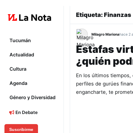
Etiqueta:
Finanzas
Milagro Mariona
hace 2 
Tucumán
Estafas vir
Actualidad
¿quién pod
Cultura
En los últimos tiempos, 
Agenda
perfiles de gurúes finan
engancharte, te promet
Género y Diversidad
En Debate
Suscribirme