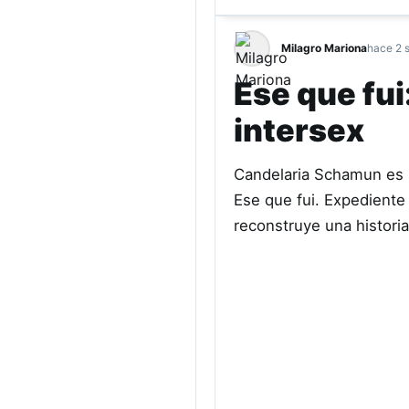
Milagro Mariona
hace 2 
Ese que fui
intersex
Candelaria Schamun es pe
Ese que fui. Expediente 
reconstruye una histori