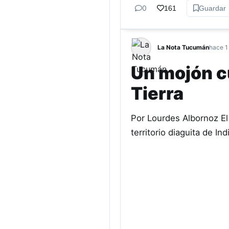
0
161
Guardar
La Nota Tucumán
hace 1
Un mojón cu
Tierra
Por Lourdes Albornoz El 
territorio diaguita de I