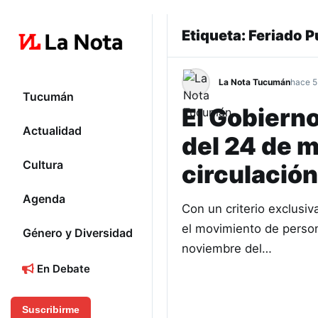
Etiqueta:
Feriado P
La Nota Tucumán
hace 5
Tucumán
El Gobierno
Actualidad
del 24 de m
Cultura
circulación
Agenda
Con un criterio exclusiv
el movimiento de persona
Género y Diversidad
noviembre del…
En Debate
Suscribirme