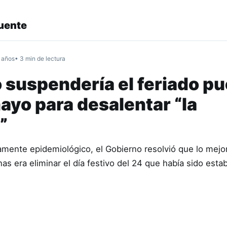
uente
 años
• 3 min de lectura
 suspendería el feriado p
ayo para desalentar “la
”
amente epidemiológico, el Gobierno resolvió que lo mejor
s era eliminar el día festivo del 24 que había sido esta