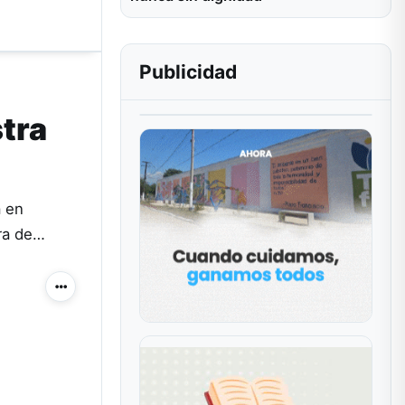
Publicidad
stra
a en
ura de…
Más acciones