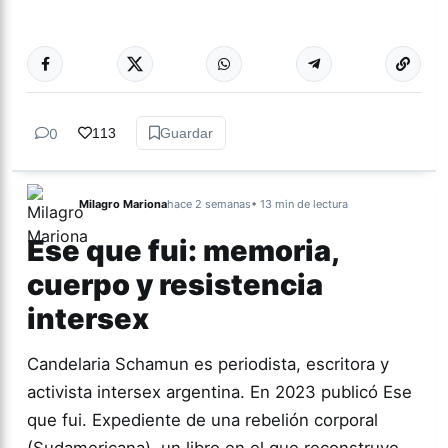
Más acc
ACTUALIDAD
0
113
Guardar
Milagro Mariona
hace 2 semanas
• 13 min de lectura
Ese que fui: memoria,
cuerpo y resistencia
intersex
Candelaria Schamun es periodista, escritora y
activista intersex argentina. En 2023 publicó Ese
que fui. Expediente de una rebelión corporal