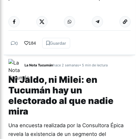
Más acc
INTERNACIONAL
0
184
Guardar
La Nota Tucumán
hace 2 semanas
• 5 min de lectura
Ni Jaldo, ni Milei: en
Tucumán hay un
electorado al que nadie
mira
Una encuesta realizada por la Consultora Épica
revela la existencia de un segmento del