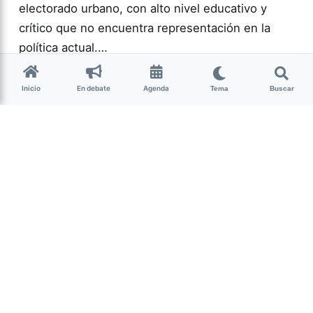
electorado urbano, con alto nivel educativo y
crítico que no encuentra representación en la
política actual.…
Inicio
En debate
Agenda
Tema
Buscar
Más acc
POLÍTICA
0
166
Guardar
Milagro Mariona
hace 2 semanas
• 13 min de lectura
Ese que fui: memoria,
cuerpo y resistencia
intersex
Candelaria Schamun es periodista, escritora y