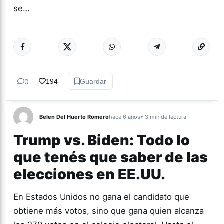
se…
Más acc
INTERNACIONAL
0
194
Guardar
Belen Del Huerto Romero
hace 6 años
• 3 min de lectura
Trump vs. Biden: Todo lo
que tenés que saber de las
elecciones en EE.UU.
En Estados Unidos no gana el candidato que
obtiene más votos, sino que gana quien alcanza