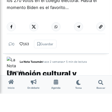
los 270 votos en el colegio electoral. Hasta el
momento Biden es el favorito…
Más acc
INTERNACIONAL
0
163
Guardar
La Nota Tucumán
hace 2 semanas
• 5 min de lectura
Un mojón cultural y
espiritual de Nuestra
Tierra
Inicio
En debate
Agenda
Tema
Buscar
Por Lourdes Albornoz El sábado 25 de julio se
presentó la película Nuestra Tierra en territorio