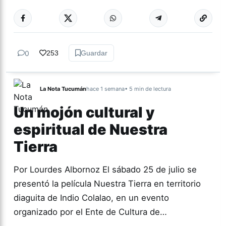
Más acc
ACTUALIDAD
0
253
Guardar
La Nota Tucumán
hace 1 semana
• 5 min de lectura
Un mojón cultural y
espiritual de Nuestra
Tierra
Por Lourdes Albornoz El sábado 25 de julio se
presentó la película Nuestra Tierra en territorio
diaguita de Indio Colalao, en un evento
organizado por el Ente de Cultura de…