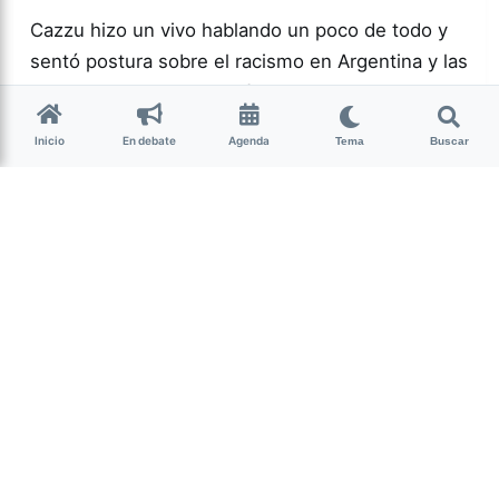
Cazzu hizo un vivo hablando un poco de todo y
sentó postura sobre el racismo en Argentina y las
acusaciones de otros países. Entre otras cosas,
se refirió a la…
Inicio
En debate
Agenda
Tema
Buscar
Más acc
ACTUALIDAD
1
152
Guardar
Milagro Mariona
hace 2 semanas
• 4 min de lectura
La Corte Suprema reafirma
la responsabilidad del
Estado en los femicidios