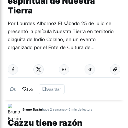
espiritual de Nuestra
Tierra
Por Lourdes Albornoz El sábado 25 de julio se
presentó la película Nuestra Tierra en territorio
diaguita de Indio Colalao, en un evento
organizado por el Ente de Cultura de…
Más acc
CULTURA
0
155
Guardar
Bruno Bazán
hace 2 semanas
• 6 min de lectura
Cazzu tiene razón