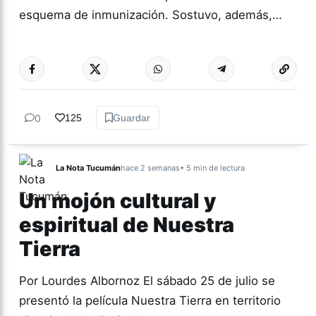
esquema de inmunización. Sostuvo, además,…
Más acc
TUCUMÁN
0
125
Guardar
La Nota Tucumán
hace 2 semanas
• 5 min de lectura
Un mojón cultural y
espiritual de Nuestra
Tierra
Por Lourdes Albornoz El sábado 25 de julio se
presentó la película Nuestra Tierra en territorio