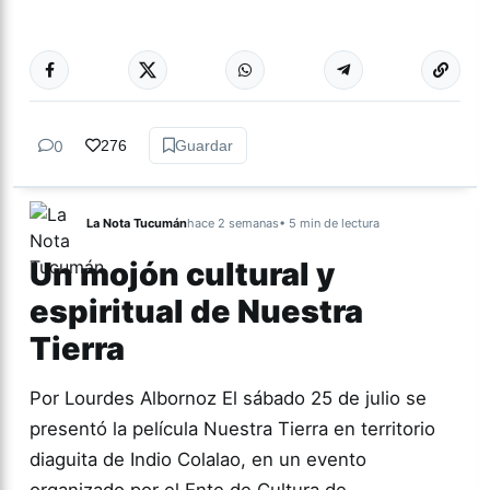
Más acc
ACTUALIDAD
0
276
Guardar
La Nota Tucumán
hace 2 semanas
• 5 min de lectura
Un mojón cultural y
espiritual de Nuestra
Tierra
Por Lourdes Albornoz El sábado 25 de julio se
presentó la película Nuestra Tierra en territorio
diaguita de Indio Colalao, en un evento