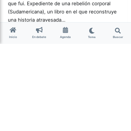
que fui. Expediente de una rebelión corporal
(Sudamericana), un libro en el que reconstruye
una historia atravesada…
Inicio
En debate
Agenda
Tema
Buscar
Más acc
GÉNERO Y
DIVERSIDAD
0
143
Guardar
La Nota Tucumán
hace 2 semanas
• 5 min de lectura
Un mojón cultural y
espiritual de Nuestra
Tierra
Por Lourdes Albornoz El sábado 25 de julio se